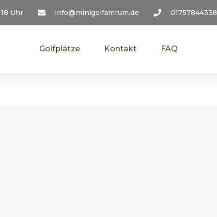
-18 Uhr
info@minigolfamrum.de
01757844338
Golfplätze
Kontakt
FAQ